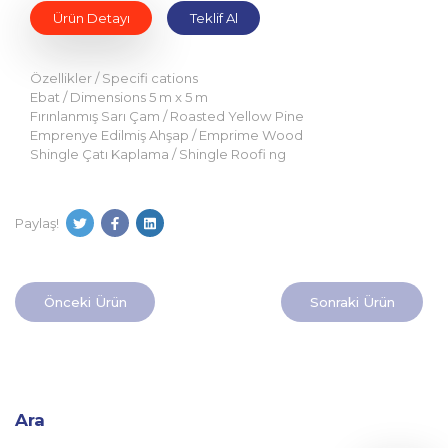
Ürün Detayı
Teklif Al
Özellikler / Specifi cations
Ebat / Dimensions 5 m x 5 m
Fırınlanmış Sarı Çam / Roasted Yellow Pine
Emprenye Edilmiş Ahşap / Emprime Wood
Shingle Çatı Kaplama / Shingle Roofi ng
Paylaş!
Önceki Ürün
Sonraki Ürün
Ara